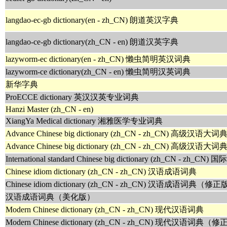
langdao-ec-gb dictionary(en - zh_CN) 朗道英汉字典
langdao-ce-gb dictionary(zh_CN - en) 朗道汉英字典
lazyworm-ec dictionary(en - zh_CN) 懒虫简明英汉词典
lazyworm-ce dictionary(zh_CN - en) 懒虫简明汉英词典
新华字典
ProECCE dictionary 英汉汉英专业词典
Hanzi Master (zh_CN - en)
XiangYa Medical dictionary 湘雅医学专业词典
Advance Chinese big dictionary (zh_CN - zh_CN) 高级汉语大词
Advance Chinese big dictionary (zh_CN - zh_CN) 高级
International standard Chinese big dictionary (zh_CN - z
Chinese idiom dictionary (zh_CN - zh_CN) 汉语成语词典
Chinese idiom dictionary (zh_CN - zh_CN) 汉语成语词典（修
汉语成语词典（美化版）
Modern Chinese dictionary (zh_CN - zh_CN) 现代汉语词典
Modern Chinese dictionary (zh_CN - zh_CN) 现代汉语词典（