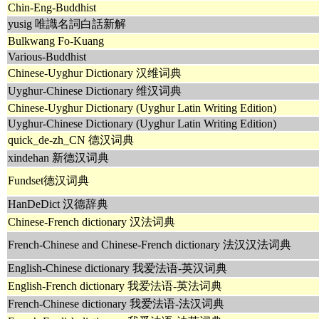
Chin-Eng-Buddhist
yusig 唯識名詞白話新解
Bulkwang Fo-Kuang
Various-Buddhist
Chinese-Uyghur Dictionary 汉维词典
Uyghur-Chinese Dictionary 维汉词典
Chinese-Uyghur Dictionary (Uyghur Latin Writing Edition)
Uyghur-Chinese Dictionary (Uyghur Latin Writing Edition)
quick_de-zh_CN 德汉词典
xindehan 新德汉词典
Fundset德汉词典
HanDeDict 汉德辞典
Chinese-French dictionary 汉法词典
French-Chinese and Chinese-French dictionary 法汉汉法词典
English-Chinese dictionary 我爱法语-英汉词典
English-French dictionary 我爱法语-英法词典
French-Chinese dictionary 我爱法语-法汉词典