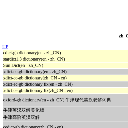
zh
UP
cdict-gb dictionary(en - zh_CN)
stardict1.3 dictionary(en - zh_CN)
Sun Dict(en - zh_CN)
xdict-ec-gb dictionary(en - zh_CN)
xdict-ce-gb dictionary(zh_CN - en)
xdict-ec-gb dictionary fix(en - zh_CN)
xdict-ce-gb dictionary fix(zh_CN - en)
oxford-gb dictionary(en - zh_CN) 牛津现代英汉双解词典
牛津英汉双解美化版
牛津高阶英汉双解
cedict-gb dictionary(zh_CN - en)