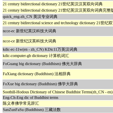
21 century bidirectional dictionary 21世纪英汉汉英双向词典
21 century bidirectional dictionary 21世纪英汉汉英双向词典完整
quick_eng-zh_CN 英汉专业词典
21 century bidirectional science and technology dictionary
ncce-ec 新世纪英汉科技大词典
ncce-ce 新世纪汉英科技大词典
kdic-ec-11w(en - zh_CN) KDic11万英汉词典
kdic-computer-gb dictionary 计算机词汇
FoGuang big dictionary (Buddhism) 佛光大辞典
FaXiang dictionary (Buddhism) 法相辞典
FoXue big dictionary (Buddhism) 佛学大辞典
Soothill-Hodous Dictionary of Chinese Buddhist Terms(zh_CN - en)
Eng-Ch-Eng dic of Buddhist terms
陈义孝佛学常见辞汇
SanZunFaSu (Buddhism) 三藏法数